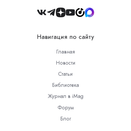
Join
us
on
Навигация по сайту
Slack
Главная
Новости
Статьи
Библиотека
Журнал в iMag
Форум
Блог