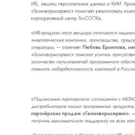
ИБ, защиты персональных данных и КИИ. Кроме
«Газинформсервис» помогает реализовать комп
корпоративный центр ГосСОПКа.
«
ИБ-продукты этого вендора отличаются надежн
энергетические компании, производства, предп
операторы,
— отмечает
Любовь Ермилова, ме
«Газинформсервис» поможет усилить присутстви
количество пользователей программного обеспе
повысить кибербезопасность компаний в Росси
«
Подписание партнерского соглашения с MONT 
дистрибьюторов наших программных продуктов
партнёрских продаж «Газинформсервис». 
получить максимальную поддержку на всех этап