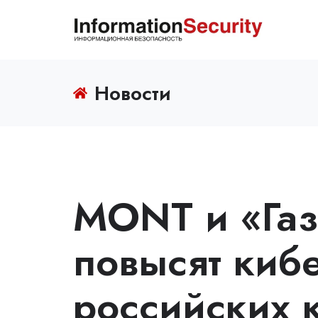
Новости
MONT и «Га
повысят киб
российских 