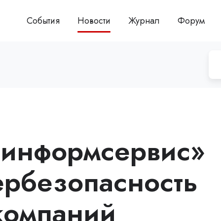
События
Новости
Журнал
Форум
зинформсервис»
ербезопасность
компаний