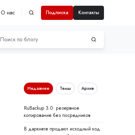
О нас
Подписка
Контакты
Недавнее
Темы
Архив
RuBackup 3.0: резервное
копирование без посредников
В даркнете продают исходный код