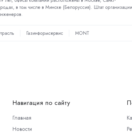
19 лет, офисы компании расположены в Москве, Санкт-
ородах, в том числе в Минске (Белоруссия). Штат организаци
инженеров.
трасль
Газинформсервис
MONT
Навигация по сайту
П
Главная
К
Новости
Ре