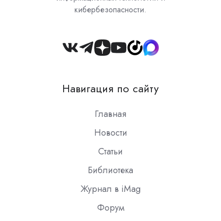
кибербезопасности.
Join
us
on
Навигация по сайту
Slack
Главная
Новости
Статьи
Библиотека
Журнал в iMag
Форум