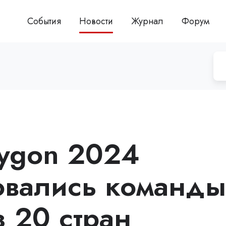
События
Новости
Журнал
Форум
lygon 2024
овались команды
з 20 стран