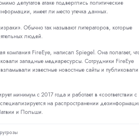
помимо депутатов атаке подверглись политические
 информации, имеет ли место утечка данных.
ризраки». Обычно так называют литераторов, которые
лиятельных людей.
я компания FireEye, написал Spiegel. Она полагает, чт
атаковали западные медиаресурсы. Сотрудники FireEye
ы взламывали известные новостные сайты и публиковали
рует минимум с 2017 года и работает в «соответствии с
а специализируется на распространении дезинформаци
Латвии и Польши.
ругрозы