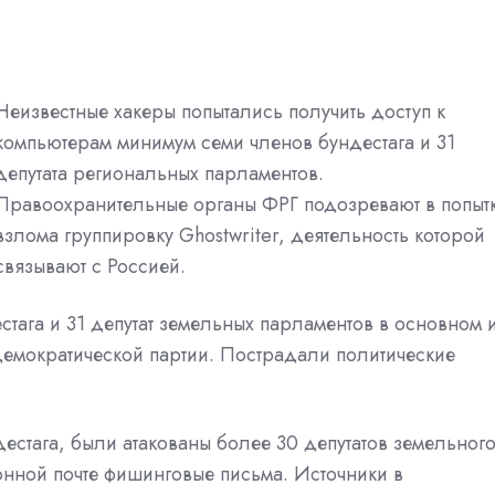
Неизвестные хакеры попытались получить доступ к
компьютерам минимум семи членов бундестага и 31
депутата региональных парламентов.
Правоохранительные органы ФРГ подозревают в попыт
взлома группировку Ghostwriter, деятельность которой
связывают с Россией.
естага и 31 депутат земельных парламентов в основном 
мократической партии. Пострадали политические
естага, были атакованы более 30 депутатов земельног
онной почте фишинговые письма. Источники в