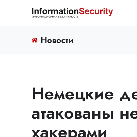
Новости
Немецкие де
атакованы н
хакерами