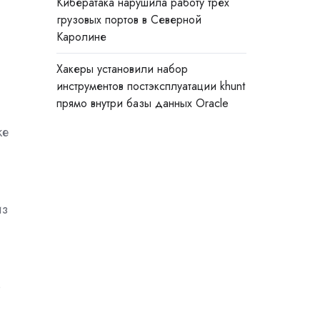
Кибератака нарушила работу трёх
грузовых портов в Северной
Каролине
Хакеры установили набор
инструментов постэксплуатации khunt
прямо внутри базы данных Oracle
ке
из
о