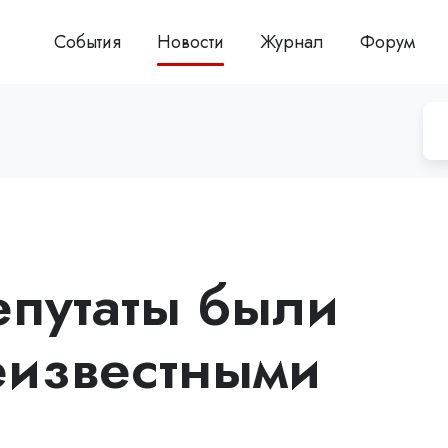
События
Новости
Журнал
Форум
путаты были
еизвестными