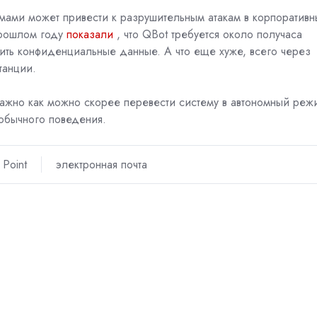
ми может привести к разрушительным атакам в корпоративн
рошлом году
показали
, что QBot требуется около получаса
ить конфиденциальные данные. А что еще хуже, всего через
танции.
важно как можно скорее перевести систему в автономный реж
еобычного поведения.
 Point
электронная почта