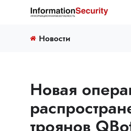
Новости
Новая опера
распростран
троянов QBo