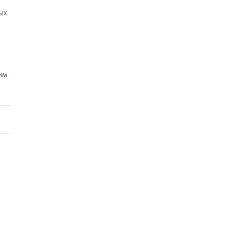
ых
им