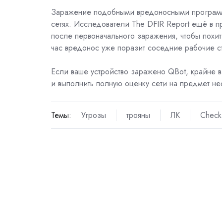
Заражение подобными вредоносными программа
сетях. Исследователи
The DFIR Report
ещё в п
после первоначального заражения, чтобы похит
час вредонос уже поразит соседние рабочие с
Если ваше устройство заражено QBot, крайне 
и выполнить полную оценку сети на предмет н
Темы:
Угрозы
трояны
ЛК
Check