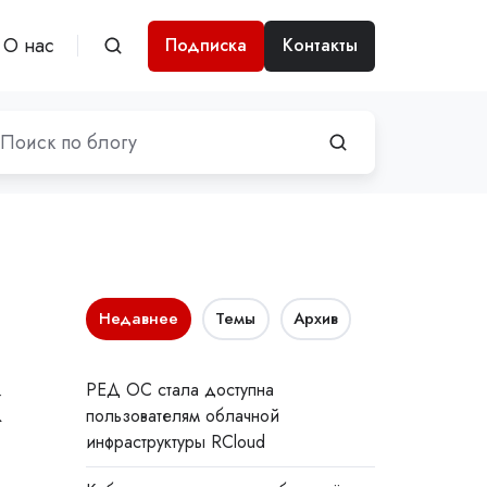
О нас
Подписка
Контакты
Недавнее
Темы
Архив
х
РЕД ОС стала доступна
пользователям облачной
инфраструктуры RCloud