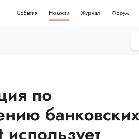
События
Новости
Журнал
Форум
ция по
ению банковски
t использует