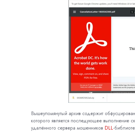
Вышеупомянутый архив содержит
обфусцирова
которого является последующее выполнение ск
удалённого сервера мошенников
DLL
-библиоте