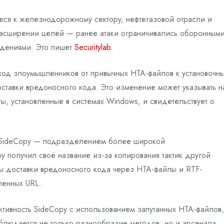
еся к железнодорожному сектору, нефтегазовой отрасли и
расширении целей — ранее атаки ограничивались оборонным
ждениями. Это пишет
Securitylab
.
ход злоумышленников от привычных HTA-файлов к установочн
оставки вредоносного кода. Это изменение может указывать н
, установленные в системах Windows, и свидетельствует о
ом SideCopy — подразделением более широкой
opy получил своё название из-за копирования тактик другой
ды доставки вредоносного кода через HTA-файлы и RTF-
ленных URL.
тивность SideCopy с использованием запутанных HTA-файлов,
наблюдается не только разнообразие методов, но и арсенала