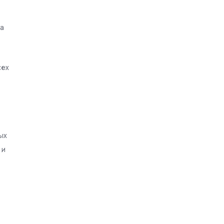
a
сех
ых
 и