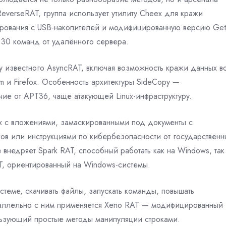
everseRAT, группа использует утилиту Cheex для кражи
ирования с USB-накопителей и модифицированную версию Get
30 команд от удалённого сервера.
 у известного AsyncRAT, включая возможность кражи данных в
m и Firefox. Особенность архитектуры SideCopy —
чие от APT36, чаще атакующей Linux-инфраструктуру.
х с вложениями, замаскированными под документы с
в или инструкциями по кибербезопасности от государственн
внедряет Spark RAT, способный работать как на Windows, так
AT, ориентированный на Windows-системы.
теме, скачивать файлы, запускать команды, повышать
раллельно с ним применяется Xeno RAT — модифицированный
льзующий простые методы манипуляции строками.