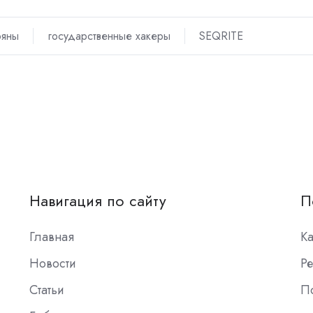
ояны
государственные хакеры
SEQRITE
Навигация по сайту
П
Главная
К
Новости
Ре
Статьи
П