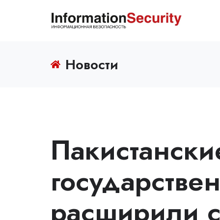
Новости
Пакистански
государстве
расширили с