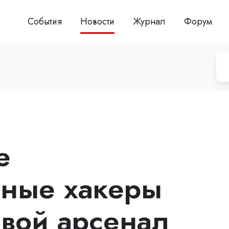
События
Новости
Журнал
Форум
е
нные хакеры
вой арсенал