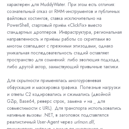
характерен для MuddyWater. При этом есть отличия:
сознательный отказ от RMM-инструментов и публичных
файловых хостингов, ставка исключительно на
PowerShell, стартовый приём «ClickFix» вместо
стандартных дропперов. Инфраструктура, региональная
направленность и приёмы работы со скриптами во
многом совпадают с прежними эпизодами, однако
уникальная последовательность стадий оставляет
пространство для сомнений: либо эволюция подхода,
либо другой актор, заимствующий привычные тактики.
Для скрытности применялась многоуровневая
обфускация и маскировка трафика. Полезные нагрузки
и ответы C2 кодировались и сжимались (двойной
GZip, Base64, реверс строк, замена
+
на
_
для
совместимости с URL). Для транспорта использовались
нативные вызовы .NET, в заголовок подставлялся
реалистичный User-Agent через
urlmon.dll
,
применялись учётные данные по умолчанию и