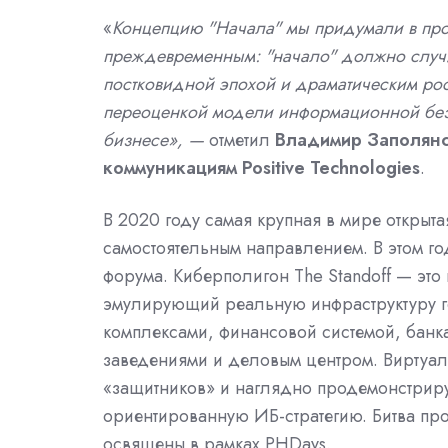
«
Концепцию "Начала" мы придумали в прош
преждевременным: "начало" должно случит
постковидной эпохой и драматическим рос
переоценкой модели информационной безо
бизнесе», —
отметил
Владимир Заполянс
коммуникациям Positive Technologies
.
В 2020 году самая крупная в мире открыт
самостоятельным направлением. В этом го
форума. Киберполигон The Standoff — эт
эмулирующий реальную инфраструктуру г
комплексами, финансовой системой, банк
заведениями и деловым центром. Виртуаль
«защитников» и наглядно продемонстрируе
ориентированную ИБ-стратегию. Битва прой
освящены в рамках PHDays.