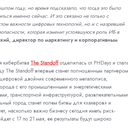
лом году, но время подсказало, что тогда это было
ься именно сейчас. И это связано не только с
том важности цифровых технологий, но и с назревшей
пасности, которая изменит устоявшуюся роль ИБ в
кий, директор по маркетингу и корпоративным
ая кибербитва
The Standoff
отделилась от PHDays и стал
ду The Standoff впервые станет полноценным партнером
о цифровой двойник современного мегаполиса,
орода с его промышленными и энергетическими
ами, транспортной инфраструктурой, развлекательными
ный город станет полем битвы для «хакеров» и
т, насколько важно бизнесу сегодня иметь риск-
дет с 17 по 21 мая, ее результаты будут широко