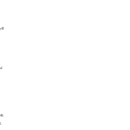
ье
ы
е.
.