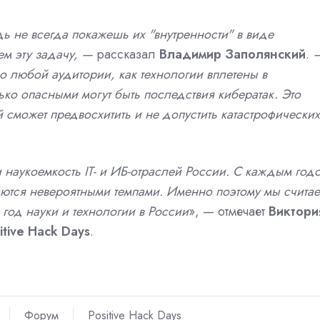
дь не всегда покажешь их "внутренности" в виде
ем эту задачу, —
рассказал
Владимир Заполянский
.
до любой аудитории, как технологии вплетены в
ко опасными могут быть последствия кибератак. Это
 сможет предвосхитить и не допустить катастрофических
 и наукоемкость IT- и ИБ-отраслей России. С каждым год
иваются невероятными темпами. Именно поэтому мы счита
 год науки и технологии в России
», — отмечает
Виктори
tive Hack Days
.
Форум
Positive Hack Days