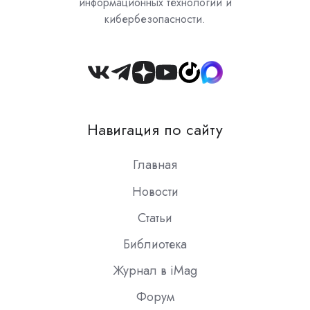
информационных технологий и
кибербезопасности.
Join
us
on
Навигация по сайту
Slack
Главная
Новости
Статьи
Библиотека
Журнал в iMag
Форум