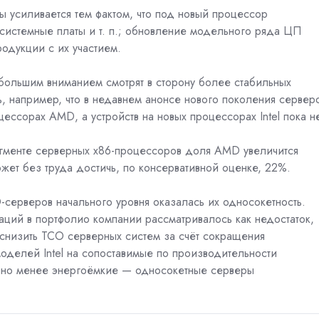
 усиливается тем фактом, что под новый процессор
системные платы и т. п.; обновление модельного ряда ЦП
родукции с их участием.
 большим вниманием смотрят в сторону более стабильных
, например, что
в недавнем анонсе нового поколения сервер
ессорах AMD, а устройств на новых процессорах Intel пока не
 сегменте серверных х86-процессоров доля AMD увеличится
ожет без труда достичь, по консервативной оценке, 22%.
серверов начального уровня оказалась их односокетность.
аций в портфолио компании рассматривалось как недостаток,
 снизить ТСО серверных систем за счёт сокращения
оделей Intel на сопоставимые по производительности
нно менее энергоёмкие — односокетные серверы