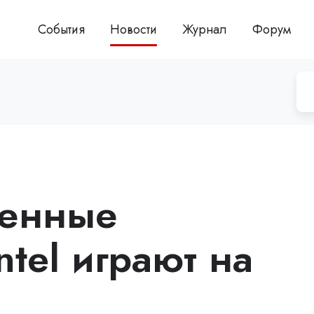
События
Новости
Журнал
Форум
венные
tel играют на