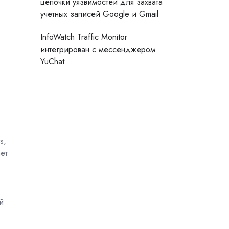
цепочки уязвимостей для захвата
учетных записей Google и Gmail
InfoWatch Traffic Monitor
интегрирован с мессенджером
YuChat
s,
ет
й