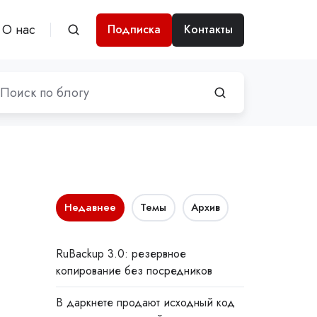
О нас
Подписка
Контакты
Недавнее
Темы
Архив
RuBackup 3.0: резервное
копирование без посредников
В даркнете продают исходный код