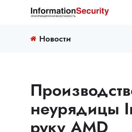
Новости
Производст
неурядицы In
руку AMD