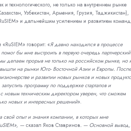
ак и технологического, не только на внутреннем рынке
Казахстан, Узбекистан, Армения, Грузия, Таджикистан),
«RuSIEM» и дальнейшим усилением и развитием коман
 «RuSIEM» говорит: «
Я давно находился в процессе
 помог бы мне выстроить в первую очередь партнерский
 мы делаем прорыв не только на российском рынке, но 
о вышли на рынки Юго- Восточной Азии и Европы. Посл
визионерстве и развитии новых рынков и новых продукто
 запустить программу по поддержке стартапов и
 с новым техническим директором уверен, что сможем
ько новых и интересных решений
».
а свой опыт и знания компании, в которых мне
RuSIEM», —
сказал Яков Ставринов
. — Основной вывод,