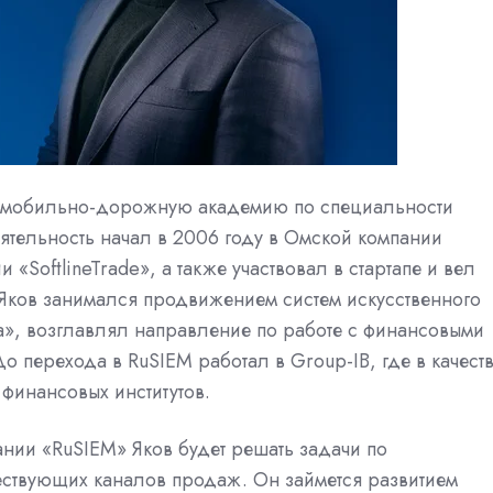
томобильно-дорожную академию по специальности
тельность начал в 2006 году в Омской компании
 «SoftlineTrade», а также участвовал в стартапе и вел
 Яков занимался продвижением систем искусственного
а», возглавлял направление по работе с финансовыми
о перехода в RuSIEM работал в Group-IB, где в качест
финансовых институтов.
ании «RuSIEM» Яков будет решать задачи по
ствующих каналов продаж. Он займется развитием