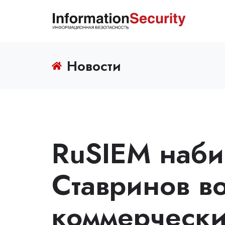
Новости
RuSIEM наби
Ставринов во
коммерчески