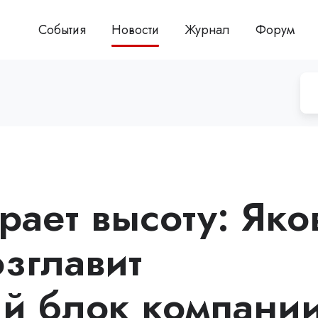
События
Новости
Журнал
Форум
рает высоту: Яко
зглавит
й блок компани