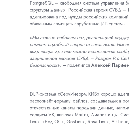
PostgreSQL – свободная система управления ба
структуры данных. Российская версия СУБД – P
адаптирована под нужды российских компаний
обязанным замещать зарубежные ИТ-системы.
«
Мы активно работаем над реализацией поддер
слышим подобный запрос от заказчиков. Ныне
ведь теперь для нее можно использовать своб
защищенной версией СУБД – Postgres Pro Certif
безопасность
», – поделился
Алексей Парфен
DLP-система «СёрчИнформ КИБ» хорошо адапти
распознаёт форматы файлов, создаваемых в рос
отечественные каналы передачи данных, напри
сервисы VK, включая Mail.ru, Диалог и т.д. Си
Linux, «Ред ОС», GosLinux, Rosa Linux, Alt Linux