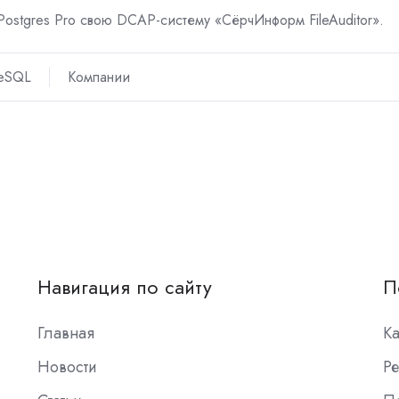
Postgres Pro
свою
DCAP-
систему «СёрчИнформ
FileAuditor
».
reSQL
Компании
Навигация по сайту
П
Главная
К
Новости
Ре