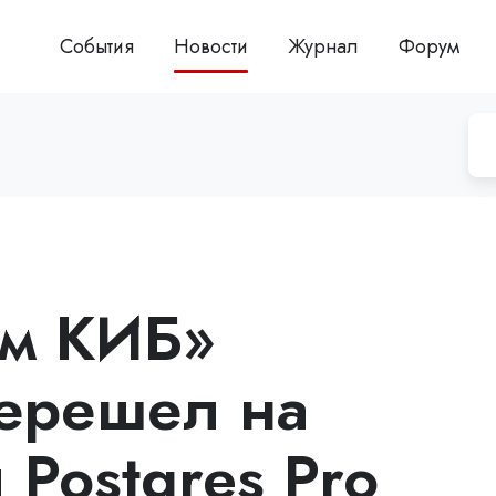
События
Новости
Журнал
Форум
м КИБ»
ерешел на
 Postgres Pro