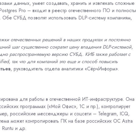
зами данных, умеет создавать, хранить и извлекать сложные
ostgres Pro – входит в реестр отечественного ПО и полност
. Обе СУБД позволят использовать DLP-систему компаниям,
жки отечественных решений в наших продуктах и постоянно
шний шаг существенно сократит цену владения
DLP
-системой,
одно распространяемую версию СУБД. КИБ также работает с
ied, так что для компаний это еще и способ повысить
тьев
, руководитель отдела аналитики «СёрчИнформ».
рована для работы в отечественной ИТ-инфраструктуре. Она
сийских программах («Мой Офис», 1C и пр.), контролирует
мер, российские мессенджеры и соцсети – Telegram, ICQ,
стема может контролировать ПК на базе российских ОС Astra
, Runtu и др.