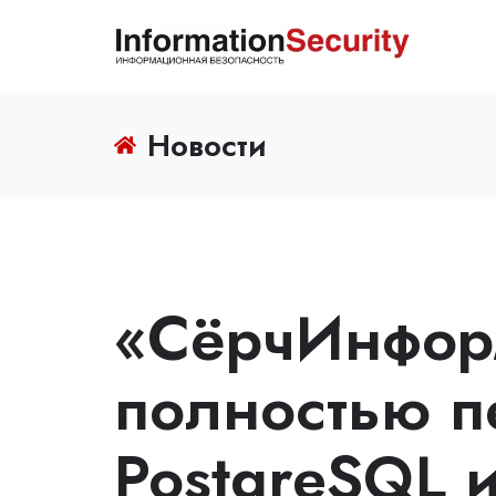
Новости
«СёрчИнфор
полностью п
PostgreSQL и