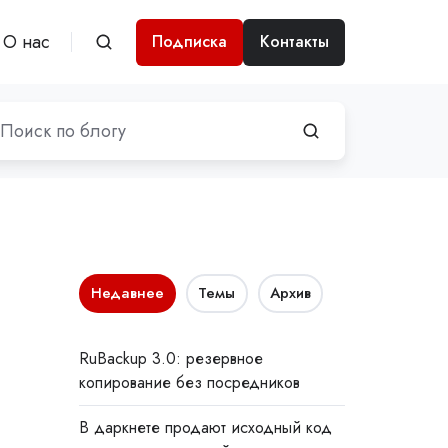
О нас
Подписка
Контакты
Недавнее
Темы
Архив
RuBackup 3.0: резервное
копирование без посредников
В даркнете продают исходный код