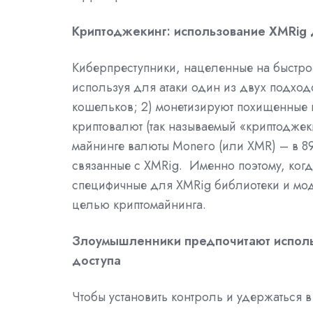
Криптоджекинг: использование XMRig 
Киберпреступники, нацеленные на быстрое
используя для атаки один из двух подхо
кошельков; 2) монетизируют похищенные
криптовалют (так называемый «криптоджеки
майнинге валюты Monero (или XMR) – в
8
связанные с XMRig.
Именно поэтому,
ког
с
пецифичные для XMRig библиотеки и мо
целью криптомайнинга.
Злоумышленники предпочитают использ
доступа
Чтобы установить контроль и удержаться 