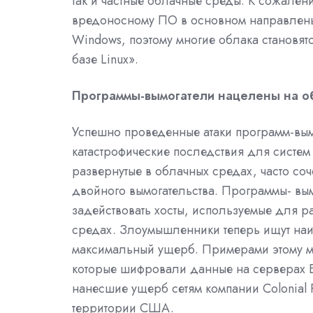
так и частные облачные среды. К сожале
вредоносному ПО в основном направлены
Windows, поэтому многие облака становят
базе Linux».
Программы-вымогатели нацелены на о
Успешно проведенные атаки программ-вым
катастрофические последствия для систем
развернутые в облачных средах, часто соч
двойного вымогательства. П
рограммы- вы
задействовать хосты, используемые для р
средах.
Злоумышленники теперь ищут наиб
максимальный ущерб. Примерами этому мо
которые шифровали данные на серверах E
нанесшие ущерб сетям компании Colonial P
территории США.