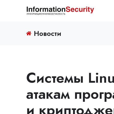
Новости
Системы Lin
атакам прог
и криптодже