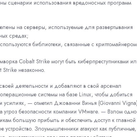
саны сценарии использования вредоносных программ
елены на серверы, используемые для развертывания
ных средах;
используются библиотеки, связанные с криптомайнером
ворка Cobalt Strike могут быть киберпреступниками ил
 Strike незаконно.
воей деятельности и добавляют в свой арсенал
перационные системы на базе Linux, чтобы добиться
 усилиях, — отметил Джованни Винья (Giovanni Vigna
 угроз безопасности компании VMware. — Взлом одно
кам большую прибыль и обеспечить доступ к главной
ое устройство. Злоумышленники атакуют как публичные,