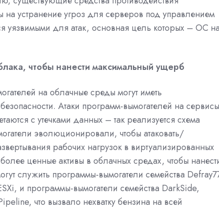
нию, существующие средства противодействия
 на устранение угроз для серверов под управлением
ся уязвимыми для атак, основная цель которых – ОС н
блака, чтобы нанести максимальный ущерб
огателей на облачные среды могут иметь
 безопасности. Атаки программ-вымогателей на сервисы
етаются с утечками данных – так реализуется схема
могатели
эволюционировали, чтобы атаковать/
азвертывания рабочих нагрузок в виртуализированных
олее ценные активы в облачных средах, чтобы нанест
гут служить программы-вымогатели семейства Defray77
SXi, и программы-вымогатели семейства DarkSide,
ipeline, что вызвало нехватку бензина на всей