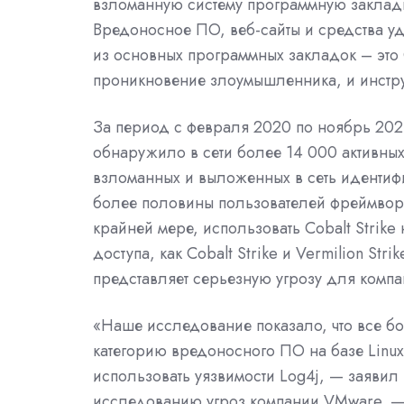
взломанную систему программную закладку
Вредоносное ПО, веб-сайты и средства уд
из основных программных закладок – это C
проникновение злоумышленника, и инстр
За период с февраля 2020 по ноябрь 202
обнаружило в сети более 14 000 активных
взломанных и выложенных в сеть идентифи
более половины пользователей фреймворка
крайней мере, использовать Cobalt Strike 
доступа, как Cobalt Strike и Vermilion St
представляет серьезную угрозу для компа
«Наше исследование показало, что все б
категорию вредоносного ПО на базе Linu
использовать уязвимости Log4j
, — заявил 
исследованию угроз компании VMware. — 