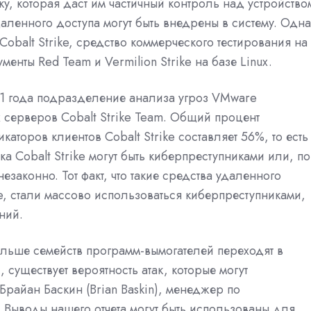
, которая даст им частичный контроль над устройство
аленного доступа могут быть внедрены в систему. Одна
obalt Strike, средство
коммерческого тестирования на
ументы Red Team и
Vermilion Strike на базе Linux
.
1 года подразделение анализа угроз VMware
 серверов Cobalt Strike Team. О
бщий процент
каторов клиентов Cobalt Strike составляет 56%
, то есть
 Cobalt Strike могут быть киберпреступниками или, по
незаконно. Тот факт, что такие средства удаленного
rike, стали массово использоваться киберпреступниками,
ний.
ольше семейств программ-вымогателей переходят в
x,
существует вероятность атак, которые могут
Брайан Баскин (Brian Baskin), менеджер по
Выводы нашего отчета могут быть использованы для