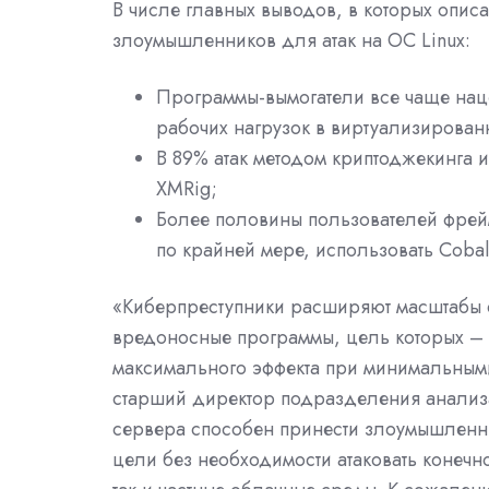
В числе главных выводов, в которых опи
злоумышленников для атак на ОС
Linux
:
Программы-вымогатели все чаще нац
рабочих нагрузок в виртуализирован
В 89% атак методом криптоджекинга 
XMRig;
Более половины пользователей фрейм
по крайней мере, использовать Cobalt
«Киберпреступники расширяют масштабы с
вредоносные программы, цель которых – о
максимального эффекта при минимальными
старший директор подразделения анализа
сервера способен принести злоумышленни
цели без необходимости атаковать конечн