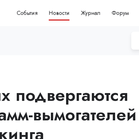
События
Новости
Журнал
Форум
ux подвергаются
рамм-вымогателей
кинга