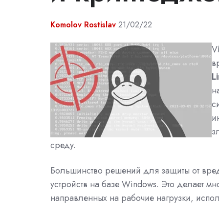
Komolov Rostislav
21/02/22
V
в
L
н
с
и
з
среду.
Большинство решений для защиты от вре
устройств на базе Windows.
Это делает мно
направленных на рабочие нагрузки, испо