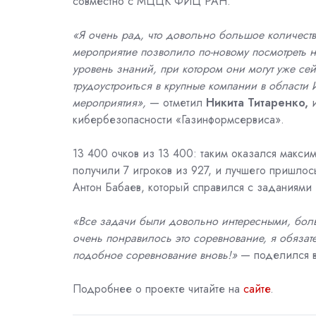
совместно с МЦЦК ФИЦ РАН.
«Я очень рад, что довольно большое количеств
мероприятие позволило по-новому посмотреть на
уровень знаний, при котором они могут уже сей
трудоустроиться в крупные компании в области
мероприятия»,
— отметил
Никита Титаренко,
кибербезопасности «Газинформсервиса».
13 400 очков из
13 400:
таким оказался максим
получили 7 игроков из 927, и лучшего пришлос
Антон Бабаев, который справился с заданиями з
«Все задачи были довольно интересными, боль
очень понравилось это соревнование, я обязате
подобное соревнование вновь!»
— поделился в
Подробнее о проекте читайте на
сайте
.