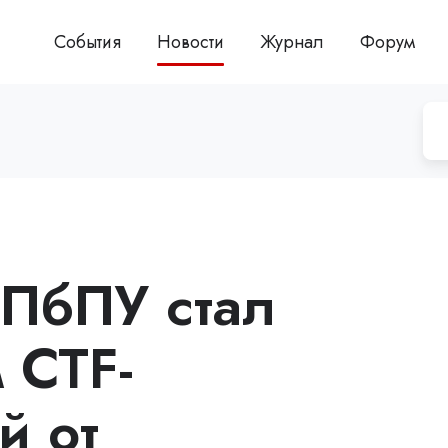
События
Новости
Журнал
Форум
СПбПУ стал
 CTF-
й от