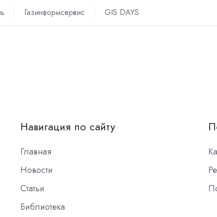
ль
Газинформсервис
GIS DAYS
Навигация по сайту
П
Главная
К
Новости
Ре
Статьи
П
Библиотека