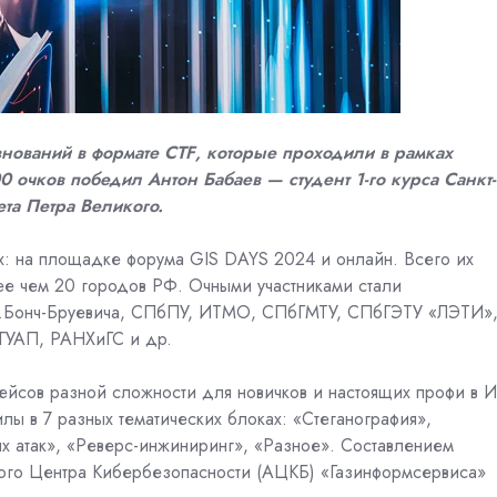
внований в формате
CTF
, которые проходили в рамках
0 очков победил Антон Бабаев — студент 1-го курса Санкт-
та Петра Великого.
ах: на площадке форума
GIS
DAYS
2024 и онлайн. Всего их
лее чем 20 городов РФ. Очными участниками стали
.Бонч-Бруевича, СПбПУ, ИТМО, СПбГМТУ, СПбГЭТУ «ЛЭТИ»
ГУАП, РАНХиГС и др.
ейсов разной сложности для новичков и настоящих профи в И
лы в 7 разных тематических блоках: «Стеганография»,
ых атак», «Реверс-инжиниринг», «Разное». Составлением
ого Центра Кибербезопасности (АЦКБ) «Газинформсервиса»