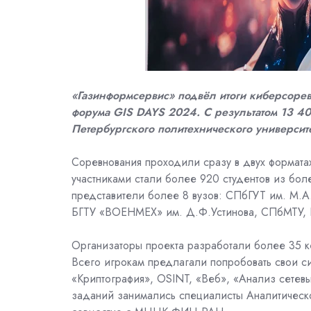
«Газинформсервис» подвёл итоги киберсоре
форума
GIS
DAYS
2024. С результатом 13 40
Петербургского политехнического университе
Соревнования проходили сразу в двух формат
участниками стали более 920 студентов из бо
представители более 8 вузов:
СПбГУТ им. М.А
БГТУ «ВОЕНМЕХ» им. Д.Ф.Устинова, СПбМТУ, 
Организаторы проекта разработали более 35 к
Всего игрокам предлагали попробовать свои си
«Криптография», OSINT, «Веб», «Анализ сетев
заданий занимались
специалисты Аналитическ