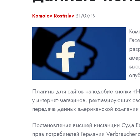
Komolov Rostislav
31/07/19
Ком
Fac
раз
аме
выс
опу
Плагины для сайтов наподобие кнопки «
у интернет-магазинов, рекламирующих сво
передача данных американской компании 
Постановление высшей инстанции Суда ЕС 
прав потребителей Германии Verbraucherz