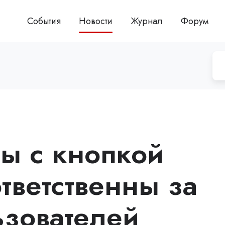
События
Новости
Журнал
Форум
ты с кнопкой
тветственны за
зователей