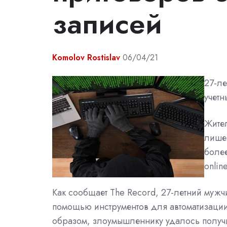
записей
Komolov Rostislav
06/04/21
27-ле
учетн
Жите
лишен
более
onlin
Как сообщает The Record, 27-летний мужч
помощью инструментов для автоматизации
образом, злоумышленнику удалось получить