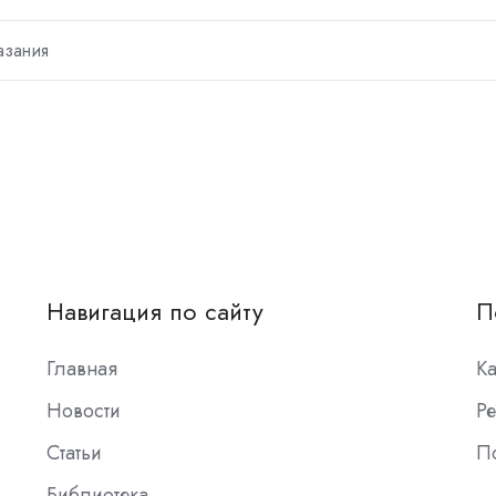
азания
Навигация по сайту
П
Главная
К
Новости
Ре
Статьи
П
Библиотека