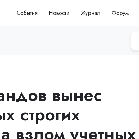
События
Новости
Журнал
Форум
андов вынес
х строгих
за взлом учетных