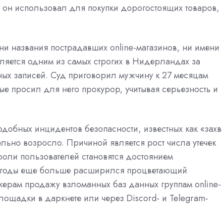
е он использовал для покупки дорогостоящих товаров,
ни названия пострадавших online-магазинов, ни имени
ляется одним из самых строгих в Нидерландах за
ных записей. Суд приговорил мужчину к 27 месяцам
ые просил для него прокурор, учитывая серьезность и
одобных инцидентов безопасности, известных как «захв
тельно возросло. Причиной является рост числа утечек
ароли пользователей становятся достоянием
ие годы еще больше расширился процветающий
керам продажу взломанных баз данных группам online-
ощадки в даркнете или через Discord- и Telegram-