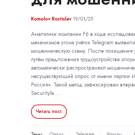
Komolov Rostislav
19/03/25
Аналитики компании F6 в ходе исследова
механизмов угона учёток Telegram выявил
мошенническую схему. После похищения у
путём предложения трудоустройства зло
автоматически распространяют мошенниче
несуществующий опрос от имени партии 
Россия». Такой метод зафиксирован вперв
Securityla …
Читать пост
Темы:
Опрос
Telegram
Угрозы