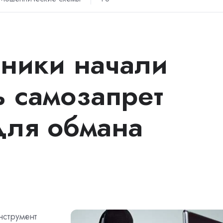
ники начали
ь самозапрет
для обмана
нструмент