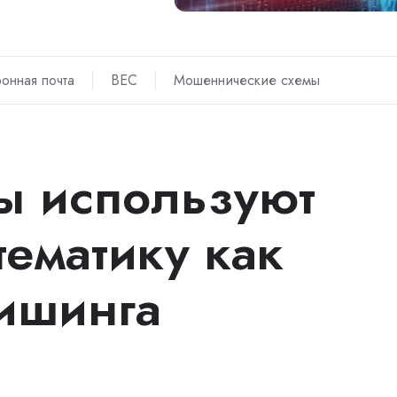
ронная почта
BEC
Мошеннические схемы
ты используют
тематику как
ишинга