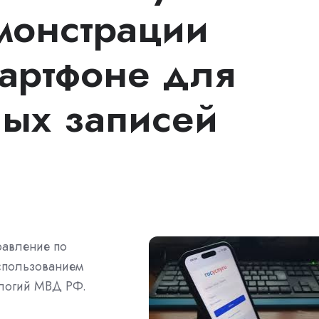
монстрации
мартфоне для
ных записей
равление по
спользованием
логий МВД РФ.