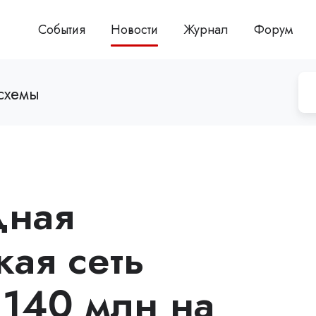
События
Новости
Журнал
Форум
схемы
дная
ая сеть
€140 млн на