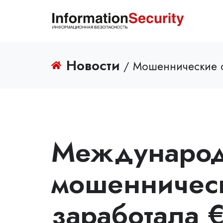
Новости
/ Мошеннические 
Междунаро
мошенническ
заработала 