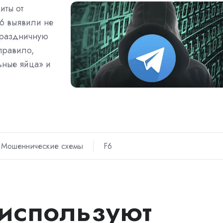
иты от
 F6 выявили не
праздничную
правило,
ьные яйца» и
Мошеннические схемы
F6
используют