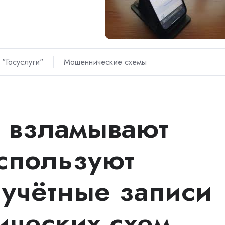
"Госуслуги"
Мошеннические схемы
 взламывают
используют
учётные записи
ческих схем