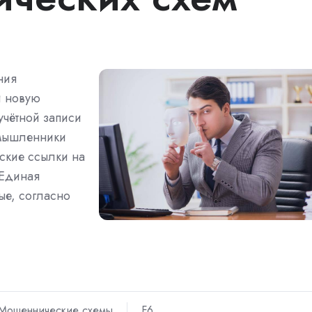
ния
и новую
чётной записи
умышленники
ские ссылки на
«Единая
ые, согласно
Мошеннические схемы
F6