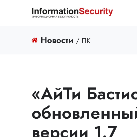
Новости
/ ПК
«АйТи Басти
обновленны
версии 1.7