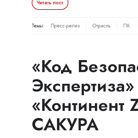
Читать пост
Темы:
Пресс-релиз
Отрасль
ПК
«Код Безопа
Экспертиза»
«Континент 
САКУРА