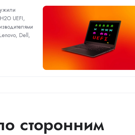
ружили
eH2O UEFI,
изводителями
Lenovo, Dell,
по сторонним