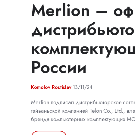
Merlion – о
дистрибьюто
комплектую
России
Komolov Rostislav
13/11/24
Merlion подписал дистрибьюторское согл
тайваньской компанией Telon Co., Ltd., в
бренда компьютерных комплектующих M