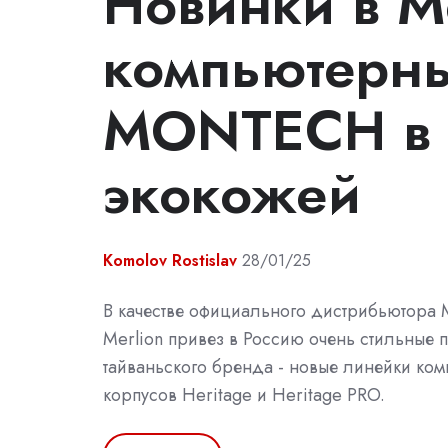
Новинки в Me
компьютерны
MONTECH в р
экокожей
Komolov Rostislav
28/01/25
В качестве официального дистрибьютор
Merlion привез в Россию очень стильные п
тайваньского бренда - новые линейки ко
корпусов Heritage и Heritage PRO.