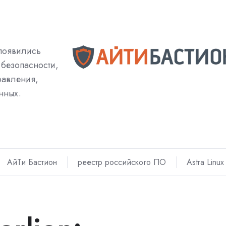
появились
безопасности,
равления,
нных.
АйТи Бастион
реестр российского ПО
Astra Linux