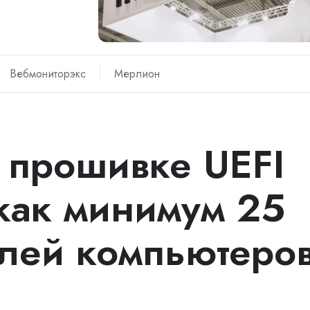
Вебмониторэкс
Мерлион
в прошивке UEFI
 как минимум 25
лей компьютеро