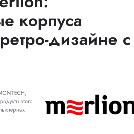
rlion:
е корпуса
етро-дизайне с
а MONTECH,
родукты этого
мпьютерных