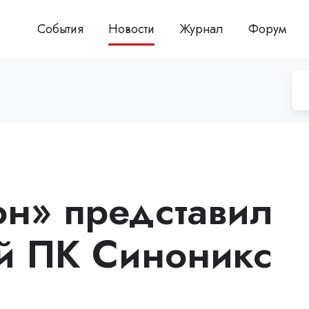
События
Новости
Журнал
Форум
он» представил
й ПК Синоникс