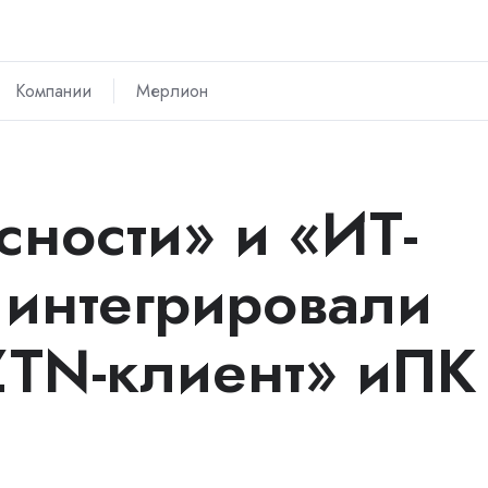
Компании
Мерлион
сности» и «ИТ-
 интегрировали
ZTN-клиент» иПК