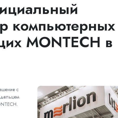
фициальный
р компьютерных
щих MONTECH в
ашение с
ладельцем
ONTECH.