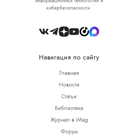
информационных технологий и
кибербезопасности.
Join
us
on
Навигация по сайту
Slack
Главная
Новости
Статьи
Библиотека
Журнал в iMag
Форум