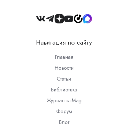
Join
us
on
Навигация по сайту
Slack
Главная
Новости
Статьи
Библиотека
Журнал в iMag
Форум
Блог