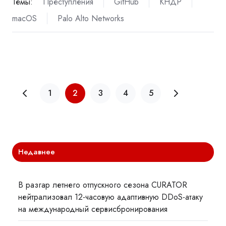
Темы:
Преступления
GitHub
КНДР
macOS
Palo Alto Networks
1
2
3
4
5
Недавнее
В разгар летнего отпускного сезона CURATOR
нейтрализовал 12-часовую адаптивную DDoS-атаку
на международный сервисбронирования