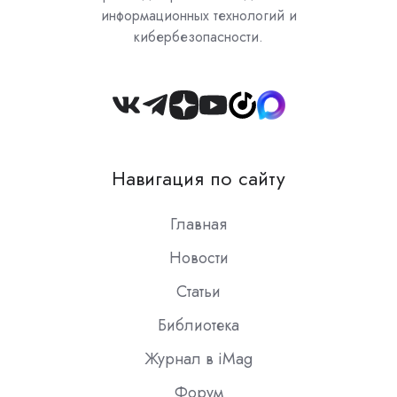
информационных технологий и
кибербезопасности.
Join
us
on
Навигация по сайту
Slack
Главная
Новости
Статьи
Библиотека
Журнал в iMag
Форум