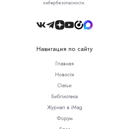
кибербезопасности.
Join
us
on
Навигация по сайту
Slack
Главная
Новости
Статьи
Библиотека
Журнал в iMag
Форум