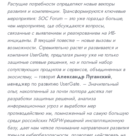
Растущие потребности определяют новые векторы
развития и компетенции. Трансформируются ключевые
мероприятия: SOC Forum
– это уже гораздо больше,
чем мероприятие, где обсуждаются вопросы,
связанные с выявлением и реагированием на ИБ-
инциденты. В текущей повестке – новые вызовы и
возможности. Стремительно растет и развивается и
компания UserGate, предлагая рынку уже не только
защитные сетевые решения, но и полный набор
сопутствующих продуктов и сервисов, объединенных в
экосистему, –
говорит
Александр Луганский
,
менеджер по развитию UserGate
. – Значительный
опыт, накопленный за почти полтора десятка лет
разработки защитных решений, анализа
информационных угроз и выработки мер
противодействию им, помноженный на самую большую
среди российских NGFW-решений инсталляционную
базу, дает нам четкое понимание направления развития
трендов кибербезопасности, позволяет действовать на