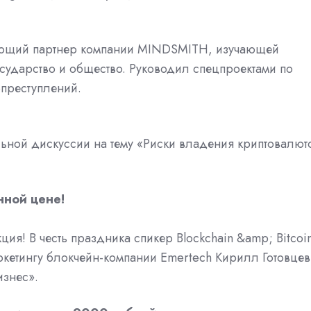
яющий партнер компании MINDSMITH, изучающей
осударство и общество. Руководил спецпроектами по
преступлений.
льной дискуссии на тему «Риски владения криптовалют
нной цене!
ия! В честь праздника спикер Blockchain &amp; Bitcoi
ркетингу блокчейн-компании Emertech Кирилл Готовцев
изнес».