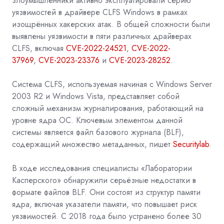
злоумышленники активно эксплуатировали серию
уязвимостей в драйвере
CLFS
Windows
в рамках
изощрённых хакерских атак. В общей сложности были
выявлены уязвимости в пяти различных драйверах
CLFS, включая
CVE-2022-24521
,
CVE-2022-
37969
,
CVE-2023-23376
и
CVE-2023-28252
.
Система CLFS, используемая начиная с Windows Server
2003 R2 и Windows Vista, представляет собой
сложный механизм журналирования, работающий на
уровне ядра ОС. Ключевым элементом данной
системы является файл базового журнала (BLF),
содержащий множество метаданных, пишет
Securitylab
.
В ходе исследования специалисты «Лаборатории
Касперского» обнаружили серьёзные недостатки в
формате файлов BLF. Они состоят из структур памяти
ядра, включая указатели памяти, что повышает риск
уязвимостей. С 2018 года было устранено более 30