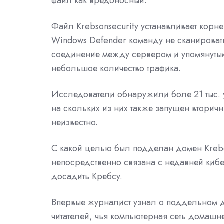
файл как вредоносный.
Файл Krebsonsecurity устанавливает корне
Windows Defender команду не сканировать
соединение между сервером и упомянутым
небольшое количество трафика.
Исследователи обнаружили боле 21 тыс. у
на скольких из них также запущен вторич
неизвестно.
С какой целью был подделан домен Krebo
непосредственно связана с недавней кибе
досадить Кребсу.
Впервые журналист узнал о поддельном д
читателей, чья компьютерная сеть домаш