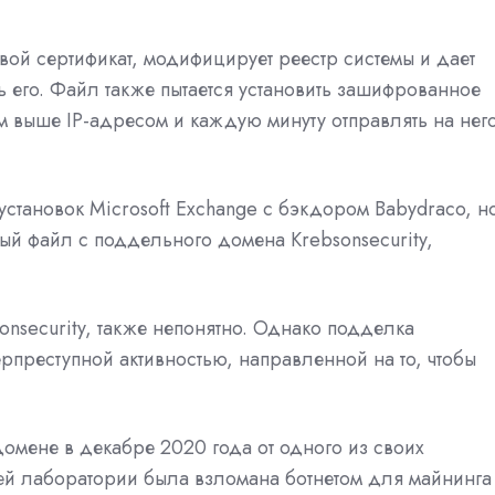
вой сертификат, модифицирует реестр системы и дает
 его. Файл также пытается установить зашифрованное
 выше IP-адресом и каждую минуту отправлять на нег
становок Microsoft Exchange с бэкдором Babydraco, н
ный файл с поддельного домена Krebsonsecurity,
nsecurity, также непонятно. Однако подделка
рпреступной активностью, направленной на то, чтобы
омене в декабре 2020 года от одного из своих
ней лаборатории была взломана ботнетом для майнинга