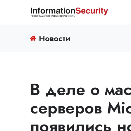
Новости
В деле о ма
серверов Mic
появились н