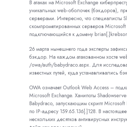
В атаках на Microsoft Exchange киберпрес
уникальных web-оболочек (бэкдоров), п
серверами. Интересно, что специалисты S
скомпрометированных серверов Microsoft 
подключающийся к домену brian[.]krebsonse
26 марта нынешнего года эксперты зафикс
бэкдор. На каждом атакованном хосте web
/owa/auth/babydraco.aspx. Для исследова
известных путей, куда устанавливались бэ
OWA означает Outlook Web Access – подкл
Microsoft Exchange. Ханипоты Shadowserv
Babydraco, запускающим скрипт Microsoft 
по IP-адресу 159.65.136[.]128. В настояще
нескольких десятков антивирусных инстру