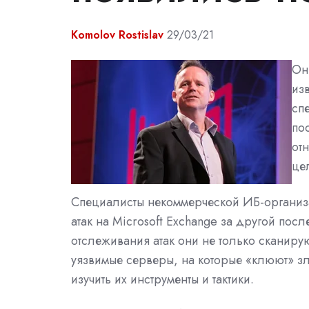
Komolov Rostislav
29/03/21
Он
из
сп
по
от
це
Специалисты некоммерческой ИБ-организа
атак на Microsoft Exchange за другой посл
отслеживания атак они не только сканирую
уязвимые серверы, на которые «клюют» з
изучить их инструменты и тактики.