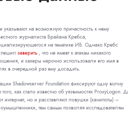
и указывают на возможную причастность к нему
вестного журналиста Брайана Кребса,
ециализирующегося на тематике ИБ. Однако Кребс
спешил
заверить
, что не имеет к атакам никакого
ношения, и хакеры нарочно использовали его имя в
лях в очередной раз ему досадить.
ции Shadowserver Foundation фиксируют одну волну
е того, как стало известно об уязвимостях ProxyLogon. 
т интернет, но и расставляют ловушки (ханипоты) –
лоумышленники, тем самым позволяя исследователям