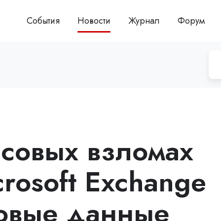
События
Новости
Журнал
Форум
ссовых взломах
rosoft Exchange
овые данные