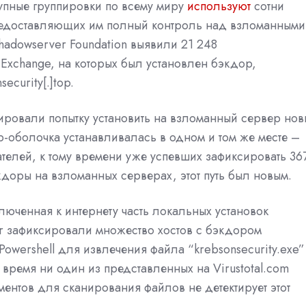
тупные группировки по всему миру
используют
сотни
редоставляющих им полный контроль над взломанными
hadowserver Foundation выявили 21 248
Exchange, на которых был установлен бэкдор,
curity[.]top.
ировали попытку установить на взломанный сервер но
-оболочка устанавливалась в одном и том же месте –
телей, к тому времени уже успевших зафиксировать 36
кдоры на взломанных серверах, этот путь был новым.
юченная к интернету часть локальных установок
er зафиксировали множество хостов с бэкдором
Powershell для извлечения файла “krebsonsecurity.exe”
е время ни один из представленных на Virustotal.com
ментов для сканирования файлов не детектирует этот