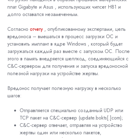
плат Gigabyte и
Asus
, использующих чипсет H81 и
долго оставался незамеченным.
Согласно
отчету
, опубликованному экспертами, цель
вредоноса – вмешаться в процесс загрузки ОС и
установить имплант в ядре
Windows
, который будет
загружаться каждый раз вместе с запуском ОС. После
этого в память внедряется шеллкод, соединяющийся с
C&C-сервером для получения и запуска вредоносной
полезной нагрузки на устройстве жертвы.
Вредонос получает полезную нагрузку в несколько
шагов:
Отправляется специально созданный UDP или
TCP пакет на C&C-сервер (update.bokts[.]com);
C&C-сервер отвечает, отправляя на устройство
жертвы один или несколько пакетов,