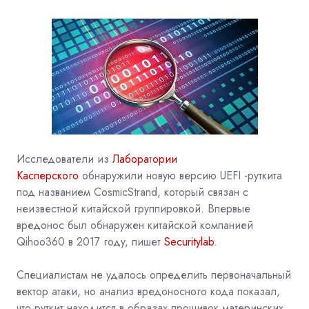
Исследователи из
Лабора
т
ории
Касперского
обнаружили новую версию
UEFI
-руткита
под названием CosmicStrand, который связан с
неизвестной китайской группировкой. Впервые
вредонос был обнаружен китайской компанией
Qihoo360 в 2017 году, пишет
Securitylab
.
Специалистам не удалось определить первоначальный
вектор атаки, но анализ вредоносного кода показал,
что руткит находится в образах прошивок материнских