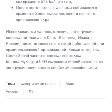
содержащие 528 байт данных;
После этого пакеты с данными собираются в
правильной последовательности и попают в
пространство ядра.
Исследователям удалось выяснить, что от руткита
пострадали граждане Китая, Вьетнама, Ирана и
России, никак не связанные с какой-либо частной или
правительственной организацией. Кроме этого, код
CosmicStrand частично совпадает с кодом
ботнета
MyKings
и UEFI-имплантом MoonBounce, из-за
чего руткит приписывают китайским разработчикам.
Темы:
материнские платы
Asus
Угрозы
ЛК