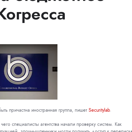
Когресса
ыть причастна иностранная группа, пишет
Securitylab
.
его специалисты агентства начали проверку систем. Как
итуацией, злоумышленники могли получить доступ к переписк