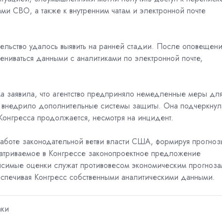
и CBO, а также к внутренним чатам и электронной почте
тельство удалось выявить на ранней стадии. После оповещен
ниваться данными с аналитиками по электронной почте,
 заявила, что агентство предприняло немедленные меры дл
 внедрило дополнительные системы защиты. Она подчеркнул
Конгресса продолжается, несмотря на инцидент.
аботе законодательной ветви власти США, формируя прогноз
матриваемое в Конгрессе законопроектное предложение
висимые оценки служат противовесом экономическим прогноз
еспечивая Конгресс собственными аналитическими данными.
аки