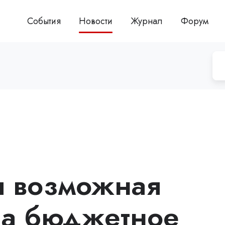
События
Новости
Журнал
Форум
я возможная
на бюджетное