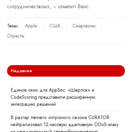
сотрудничеством», – отметил Ванс.
Темы:
Apple
США
Смартфоны
Отрасль
Недавнее
Единое окно для AppSec: «Шерлок» и
CodeScoring представили расширенную
интеграцию решений
В разгар летнего отпускного сезона CURATOR
нейтрализовал 12-часовую адаптивную DDoS-атаку
на международный сервисбронирования