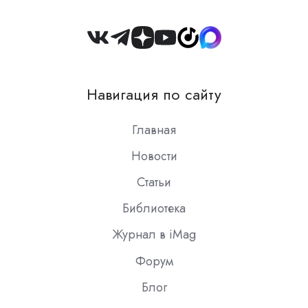
Join
us
on
Навигация по сайту
Slack
Главная
Новости
Статьи
Библиотека
Журнал в iMag
Форум
Блог