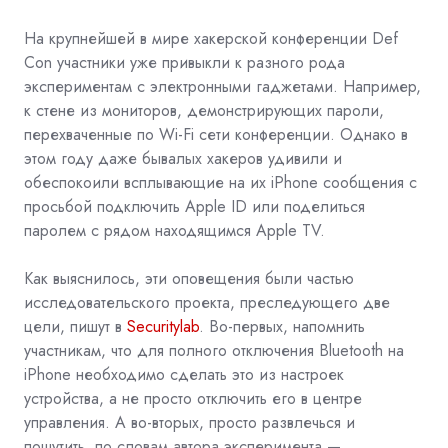
На крупнейшей в мире хакерской конференции
Def
Con
участники уже привыкли к разного рода
экспериментам с электронными гаджетами. Например,
к стене из мониторов, демонстрирующих пароли,
перехваченные по
Wi-Fi
сети конференции. Однако в
этом году даже бывалых хакеров удивили и
обеспокоили всплывающие на их iPhone сообщения с
просьбой подключить
Apple
ID или поделиться
паролем с рядом находящимся Apple TV.
Как выяснилось, эти оповещения были частью
исследовательского проекта, преследующего две
цели, пишут в
Securitylab
. Во-первых, напомнить
участникам, что для полного отключения
Bluetooth
на
iPhone необходимо сделать это из настроек
устройства, а не просто отключить его в центре
управления. А во-вторых, просто развлечься и
пошутить, по словам автора эксперимента —