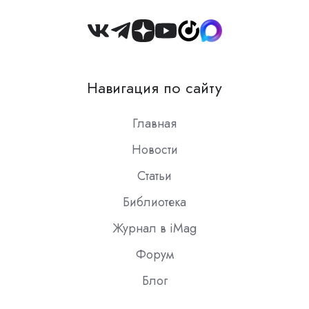
Join
us
on
Навигация по сайту
Slack
Главная
Новости
Статьи
Библиотека
Журнал в iMag
Форум
Блог