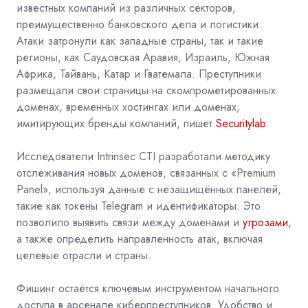
известных компаний из различных секторов,
преимущественно банковского дела и логистики.
Атаки затронули как западные страны, так и такие
регионы, как Саудовская Аравия, Израиль, Южная
Африка, Тайвань, Катар и Гватемала. Преступники
размещали свои страницы на скомпрометированных
доменах, временных хостингах или доменах,
имитирующих бренды компаний, пишет
Securitylab
.
Исследователи Intrinsec CTI разработали методику
отслеживания новых доменов, связанных с «Premium
Panel», используя данные с незащищённых панелей,
такие как токены Telegram и идентификаторы. Это
позволило выявить связи между доменами и
угрозами
,
а также определить направленность атак, включая
целевые отрасли и страны.
Фишинг остаётся ключевым инструментом начального
доступа в арсенале киберпреступников. Удобство и