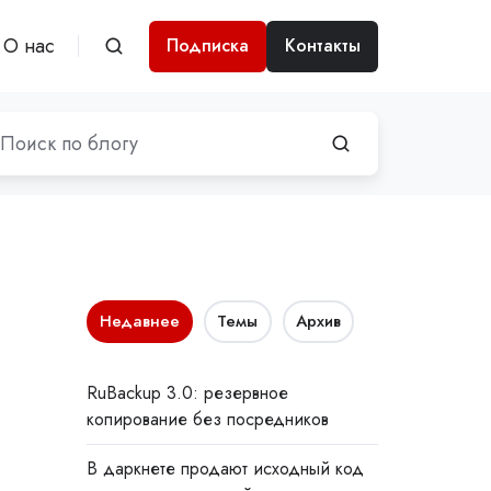
О нас
Подписка
Контакты
Недавнее
Темы
Архив
RuBackup 3.0: резервное
копирование без посредников
В даркнете продают исходный код