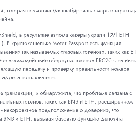
й, которая позволяет масштабировать смарт-контракты 
чейна.
Shield, в результате взлома хакеры
украли
1391 ETH
.). В криптокошельке Meter Passport есть функция
ывания» так называемых «газовых токенов», таких как E
мое взаимодействие обернутых токенов ERC20 с нативн
длежащую передачу и проверку правильности номера
 адреса пользователя.
е транзакции, и обнаружила, что проблема связана с
нативных токенов, таких как BNB и ETH, расширенном
 «некорректное предположение о доверии», что
ы BNB и ETH, вызывая базовую функцию депозита