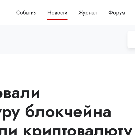
События
Новости
Журнал
Форум
овали
уру блокчейна
али криптовалюту