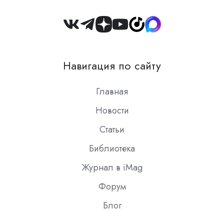
Join
us
on
Навигация по сайту
Slack
Главная
Новости
Статьи
Библиотека
Журнал в iMag
Форум
Блог