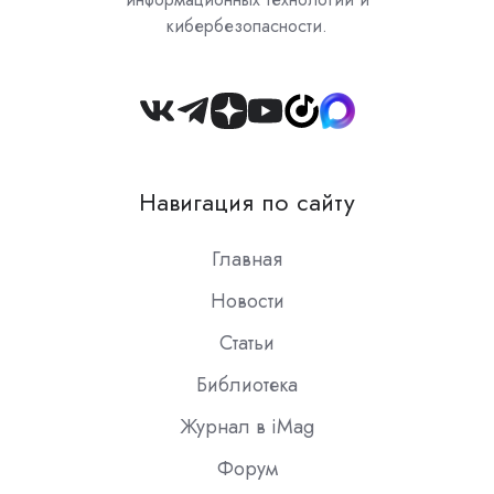
кибербезопасности.
Join
us
on
Навигация по сайту
Slack
Главная
Новости
Статьи
Библиотека
Журнал в iMag
Форум