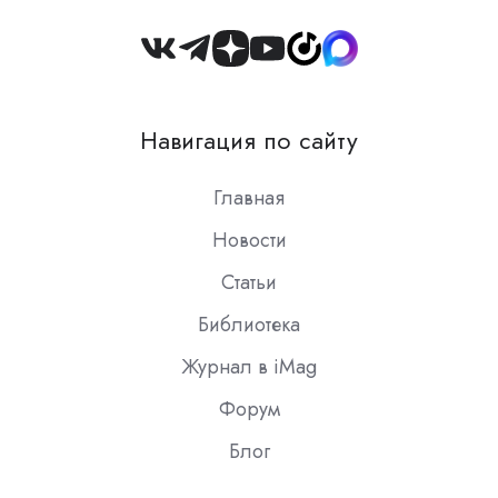
Join
us
on
Навигация по сайту
Slack
Главная
Новости
Статьи
Библиотека
Журнал в iMag
Форум
Блог