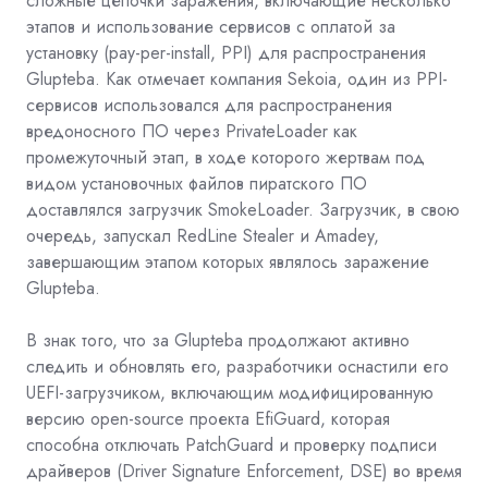
сложные цепочки заражения, включающие несколько
этапов и использование сервисов с оплатой за
установку (pay-per-install, PPI) для распространения
Glupteba. Как отмечает компания Sekoia, один из PPI-
сервисов использовался для распространения
вредоносного ПО через PrivateLoader как
промежуточный этап, в ходе которого жертвам под
видом установочных файлов пиратского ПО
доставлялся загрузчик SmokeLoader. Загрузчик, в свою
очередь, запускал RedLine Stealer и Amadey,
завершающим этапом которых являлось заражение
Glupteba.
В знак того, что за Glupteba продолжают активно
следить и обновлять его, разработчики оснастили его
UEFI-загрузчиком, включающим модифицированную
версию open-source проекта
EfiGuard,
которая
способна отключать PatchGuard и проверку подписи
драйверов (Driver Signature Enforcement, DSE) во время