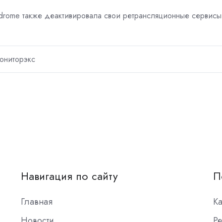
drome также деактивировала свои ретрансляционные сервисы
ониторэкс
Навигация по сайту
П
Главная
К
Новости
Ре