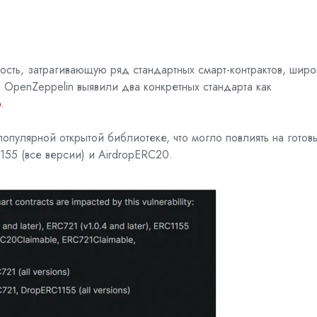
ость
, затрагивающую ряд стандартных смарт-контрактов, широ
з OpenZeppelin выявили два конкретных стандарта как
b
.
популярной открытой библиотеке, что могло повлиять на готов
155 (все версии) и AirdropERC20.