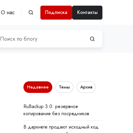
О нас
Подписка
Контакты
Недавнее
Темы
Архив
х
RuBackup 3.0: резервное
копирование без посредников
В даркнете продают исходный код