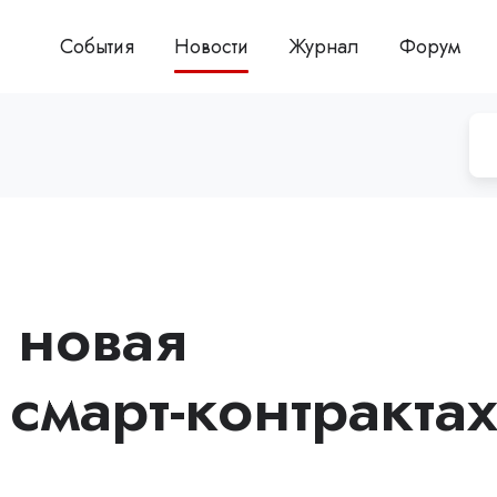
События
Новости
Журнал
Форум
 новая
 смарт-контракта