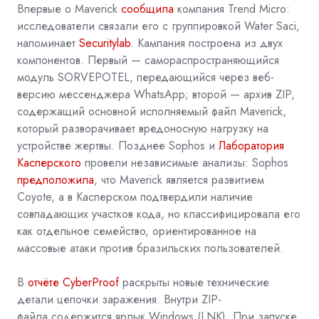
Впервые о Maverick
сообщила
компания Trend Micro:
исследователи связали его с группировкой Water Saci,
напоминает
Securitylab
. Кампания построена из двух
компонентов. Первый — самораспространяющийся
модуль SORVEPOTEL, передающийся через веб-
версию мессенджера WhatsApp; второй — архив ZIP,
содержащий основной исполняемый файл Maverick,
который разворачивает вредоносную нагрузку на
устройстве жертвы. Позднее Sophos и
Лаборатория
Касперского
провели независимые анализы: Sophos
предположила
, что Maverick является развитием
Coyote, а в Касперском подтвердили наличие
совпадающих участков кода, но классифицировала его
как отдельное семейство, ориентированное на
массовые атаки против бразильских пользователей.
В
отчёте CyberProof
раскрыты новые технические
детали цепочки заражения. Внутри
ZIP-
файла
содержится ярлык Windows (LNK). При запуске