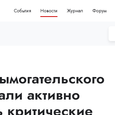
События
Новости
Журнал
Форум
ымогательского
али активно
ь критические