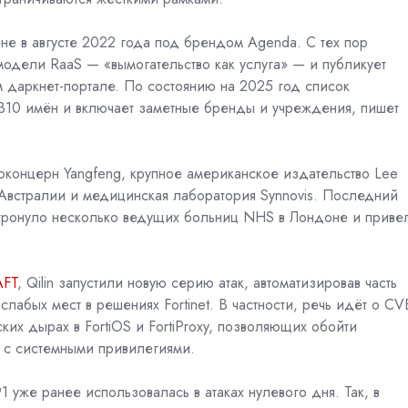
ене в августе 2022 года под брендом Agenda. С тех пор
 модели
RaaS
— «вымогательство как услуга» — и публикует
 даркнет-портале. По состоянию на 2025 год список
310 имён и включает заметные бренды и учреждения, пишет
концерн Yangfeng, крупное американское издательство Lee
в Австралии и медицинская лаборатория Synnovis. Последний
тронуло несколько ведущих больниц NHS в Лондоне и
приве
AFT
, Qilin запустили новую серию атак, автоматизировав часть
лабых мест в решениях Fortinet. В частности, речь идёт о
CV
их дырах в FortiOS и FortiProxy, позволяющих обойти
 с системными привилегиями.
 уже ранее использовалась в атаках нулевого дня. Так, в