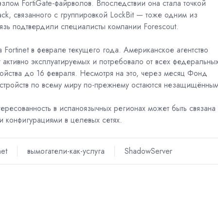
злом FortiGate-файрволов. Впоследствии она стала точкой
ck, связанного с группировкой
LockBit
— тоже одним из
вязь подтвердили специалисты компании Forescout.
Fortinet в феврале текущего года. Американское агентство
г активно эксплуатируемых и потребовало от всех федеральны
ойства до 16 февраля. Несмотря на это, через месяц Фонд
 устройств по всему миру по-прежнему остаются незащищённы
ересованность в испаноязычных регионах может быть связана
и конфигурациями в целевых сетях.
net
вымогатели-как-услуга
ShadowServer