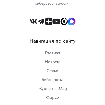
кибербезопасности.
Join
us
on
Навигация по сайту
Slack
Главная
Новости
Статьи
Библиотека
Журнал в iMag
Форум