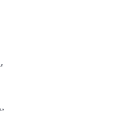
ми
за