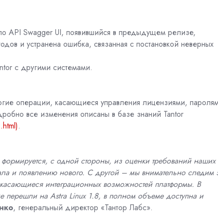
по API Swagger UI, появившийся в предыдущем релизе,
дов и устранена ошибка, связанная с постановкой неверных
ntor с другими системами.
ногие операции, касающиеся управления лицензиями, пароля
дробно все изменения описаны в базе знаний Tantor
.html)
.
 формируется, с одной стороны, из оценки требований наших
ала и появлению нового. С другой – мы внимательно следим 
 касающиеся интеграционных возможностей платформы. В
 перешли на Astra Linux 1.8, в полном объеме доступна и
нко
, генеральный директор «Тантор Лабс».