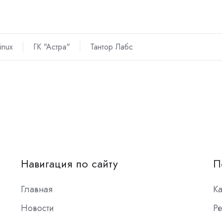
inux
ГК "Астра"
Тантор Лабс
Навигация по сайту
П
Главная
К
Новости
Ре