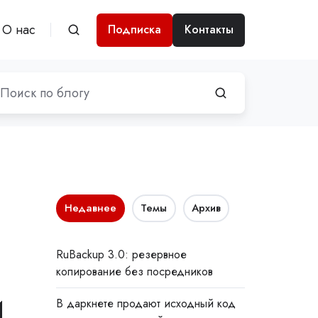
О нас
Подписка
Контакты
Недавнее
Темы
Архив
RuBackup 3.0: резервное
копирование без посредников
й
В даркнете продают исходный код