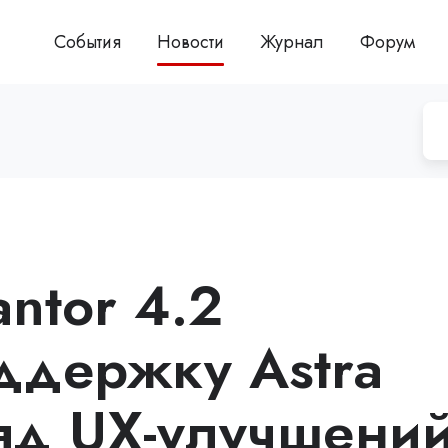
События
Новости
Журнал
Форум
ntor 4.2
ддержку Astra
ряд UX-улучшени