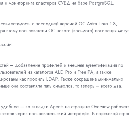
ия и мониторинга кластеров СУБД на базе PostgreSQL.
 совместимость с последней версией ОС Astra Linux 1.8,
ря этому пользователи ОС нового (восьмого) поколения могут
оссии.
стей – добавление профилей и внешняя аутентификация по
ьзователей из каталогов ALD Pro и FreeIPA, а также
ицированы как профиль LDAP. Также сокращена минимально
ьше она составляла пять символов, то теперь – всего два.
о удобнее — во вкладке Agents на странице Overview рабочег
агентов через пользовательский интерфейс. В поисковой стро