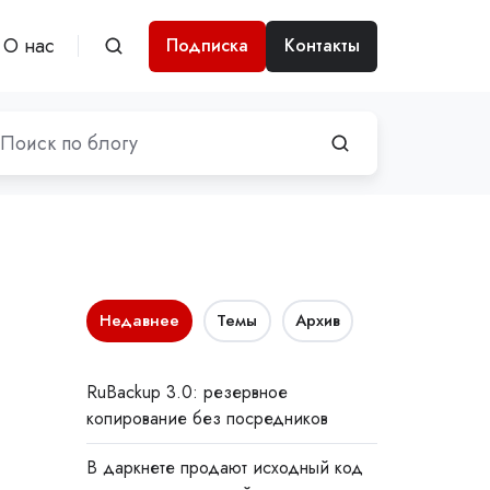
О нас
Подписка
Контакты
Недавнее
Темы
Архив
RuBackup 3.0: резервное
копирование без посредников
В даркнете продают исходный код