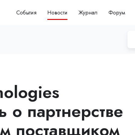
События
Новости
Журнал
Форум
nologies
ь о партнерстве
м поставщиком