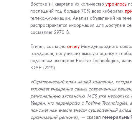
Востоке в
I
квартале их количество
утроилось
по
последний год больше 70% всех кибератак
пр
телекоммуникации. Анализ объявлений на тенев
распространяется информация для доступа в се
составляет 2970 $.
Египет, согласно
отчету
Международного союза 
государств, получивших высшую оценку в глоб
подсчетам экспертов
Positive Technologies
, зан
ЮАР (22%).
«Стратегический план нашей компании, которая
включает
внедрение самых современных решен
региональную экспансию. MCS уже несколько ле
Уверен, что партнерство с
Positive Technologie
поможет нам вместе внести существенный вклад
организаций региона», —
сказал
генеральны