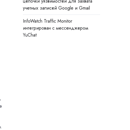
цепочки уязвимостей для захвата
учетных записей Google и Gmail
InfoWatch Traffic Monitor
интегрирован с мессенджером
YuChat
ь
е
м