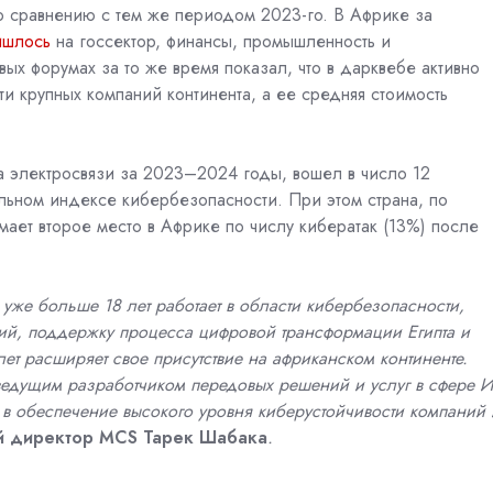
 сравнению с тем же периодом 2023-го. В Африке за
ишлось
на госсектор, финансы, промышленность и
ых форумах за то же время показал, что в дарквебе активно
ти крупных компаний континента, а ее средняя стоимость
электросвязи за 2023–2024 годы, вошел в число 12
альном индексе кибербезопасности.
При этом страна, по
имает второе место в Африке по числу кибератак (13%) после
 уже больше 18 лет работает в области кибербезопасности,
ий,
поддержку процесса цифровой трансформации Египта и
т расширяет свое присутствие на африканском континенте.
s, ведущим разработчиком передовых решений и услуг в сфере И
 в обеспечение высокого уровня киберустойчивости компаний 
й директор
MCS
Тарек Шабака
.