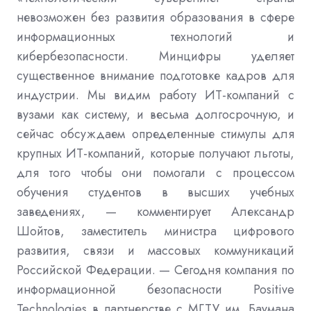
невозможен без развития образования в сфере
информационных технологий и
кибербезопасности
.
Минцифры уделяет
существенное внимание подготовке кадров для
индустрии
.
Мы видим работу ИТ
-
компаний с
вузами как систему
,
и весьма долгосрочную
,
и
сейчас обсуждаем определенные стимулы для
крупных ИТ
-
компаний
,
которые получают льготы
,
для того чтобы они помогали с процессом
обучения студентов в высших учебных
заведениях
,
— комментирует
Александр
Шойтов,
заместитель министра цифрового
развития
,
связи и массовых коммуникаций
Российской Федерации.
—
Сегодня компания по
информационной безопасности
Positive
Technologies
в партнерстве с МГТУ им
.
Баумана