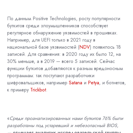
По данным Positive Technologies, росту популярности
буткитов среди злоумышленников способствует
регулярное обнаружение уязвимостей в прошивках.
Например, для UEFI только в 2021 году в
национальной базе уязвимостей (
NDV
) появилось 18
записей. Для сравнения: в 2020 году их было 12, на
30% меньше, а в 2019 — всего 5 записей. Сейчас
функции буткитов добавляются к разным вредоносным
программам: так поступают разработчики
шифровальщиков, например
Satana
и
Petya
, и ботнетов,
к примеру
Trickbot
.
«
Среди проанализированных нами буткитов 76% были
разработаны под устаревший и небезопасный BIOS,
—
отмечает аналитик исследовательской группы