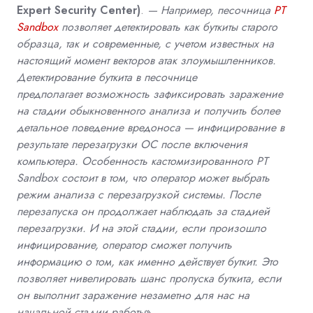
Expert Security Center)
.
—
Например, песочница
PT
Sandbox
позволяет детектировать как буткиты старого
образца, так и современные
, с учетом известных на
настоящий момент векторов атак злоумышленников.
Детектирование буткита в песочнице
предполагает
возможность зафиксировать заражение
на стадии обыкновенного анализа и получить более
детальное поведение вредоноса — инфицирование в
результате перезагрузки ОС после включения
компьютера. Особенность кастомизированного PT
Sandbox состоит в том, что оператор может выбрать
режим анализа с перезагрузкой системы. После
перезапуска он продолжает наблюдать за стадией
перезагрузки. И на этой стадии, если произошло
инфицирование, оператор сможет получить
информацию о том, как именно действует буткит. Это
позволяет нивелировать шанс пропуска буткита, если
он выполнит заражение незаметно для нас на
начальной стадии работы
».