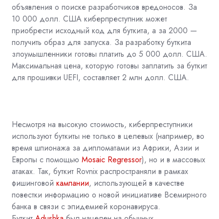
объявления о поиске разработчиков вредоносов. За
10 000 долл. США киберпреступник может
приобрести исходный код для буткита, а за 2000 —
получить образ для запуска. За разработку буткита
злоумышленники готовы платить до 5 000 долл. США.
Максимальная цена, которую готовы заплатить за буткит
для прошивки UEFI, составляет 2 млн долл. США.
Несмотря на высокую стоимость, киберпреступники
используют буткиты не только в целевых (например, во
время шпионажа за дипломатами из Африки, Азии и
Европы с помощью
Mosaic Regressor
), но и в массовых
атаках. Так, буткит Rovnix распространяли в рамках
фишинговой
кампании
, использующей в качестве
повестки информацию о новой инициативе Всемирного
банка в связи с эпидемией коронавируса.
Буткит
Adushka
был нацелен на обычных