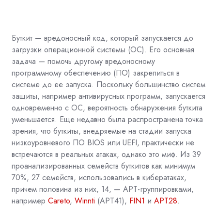
Буткит — вредоносный код, который запускается до
загрузки операционной системы (ОС). Его основная
задача — помочь другому вредоносному
программному обеспечению (ПО) закрепиться в
системе до ее запуска. Поскольку большинство систем
защиты, например антивирусных программ, запускается
одновременно с ОС, вероятность обнаружения буткита
уменьшается. Еще недавно была распространена точка
зрения, что буткиты, внедряемые на стадии запуска
низкоуровневого ПО BIOS или UEFI, практически не
встречаются в реальных атаках, однако это миф. Из 39
проанализированных семейств буткитов как минимум
70%, 27 семейств, использовались в кибератаках,
причем половина из них, 14, — APT-группировками,
например
Careto
,
Winnti
(APT41),
FIN1
и
APT28
.