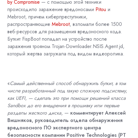
by
C
ompromise
— с помощью этой техники
происходило заражение вредоносами
Pitou
и
Mebroot, причем киберпреступники,
распространяющие
Mebroot
, взломали более 1500
веб-ресурсов для размещения вредоносного кода.
Буткит FispBoot попадал на устройство после
заражения трояном Trojan-Downloader.NSIS.Agent.jd,
который жертва загружала под видом видеоролика.
«
Самый действенный способ обнаружить буткит, в том
числе разработанный под такую сложную подсистему,
как
UEFI, — сделать это при помощи решений
класса
Sandbox
до его внедрения в прошивку или первые
разделы жесткого диска
,
—
комментирует Алексей
Вишняков, руководитель отдела обнаружения
вредоносного ПО экспертного центра
безопасности компании Positive Technologies (PT