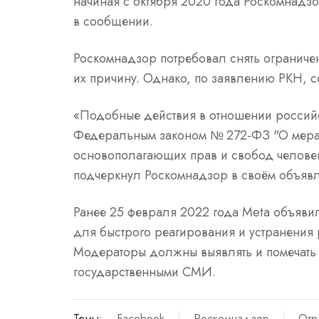
начиная с октября 2020 года Роскомнадз
в сообщении.
Роскомнадзор
потребовал
снять ограниче
их причину. Однако, по заявлению РКН, с
«Подобные действия в отношении россий
Федеральным законом № 272-ФЗ "О мерах
основополагающих прав и свобод челове
подчеркнул Роскомнадзор в своём объяв
Ранее 25 февраля 2022 года Meta
объяви
для быстрого реагирования и устранения 
Модераторы должны выявлять и помечать 
государственными СМИ.
Темы:
Facebook
Роскомнадзор
Отр