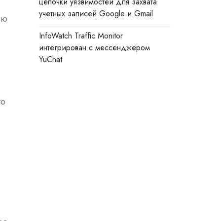
цепочки уязвимостей для захвата
учетных записей Google и Gmail
ию
InfoWatch Traffic Monitor
интегрирован с мессенджером
YuChat
го