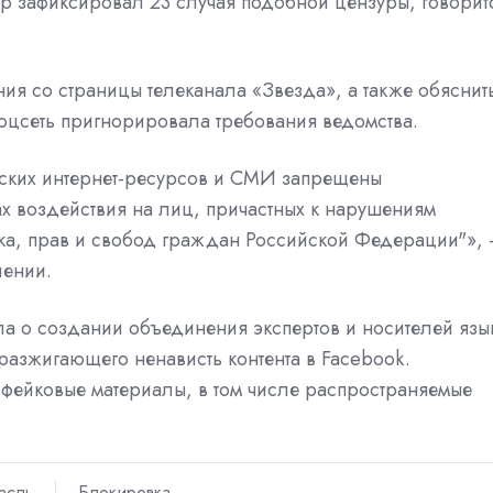
ор зафиксировал 23 случая подобной цензуры, говорит
ния со страницы телеканала «Звезда», а также обяснит
оцсеть пригнорировала требования ведомства.
ских интернет-ресурсов и СМИ запрещены
 воздействия на лиц, причастных к нарушениям
ка, прав и свобод граждан Российской Федерации"»,
лении.
ла
о создании объединения экспертов и носителей язы
разжигающего ненависть контента в Facebook.
фейковые материалы, в том числе распространяемые
асль
Блокировка