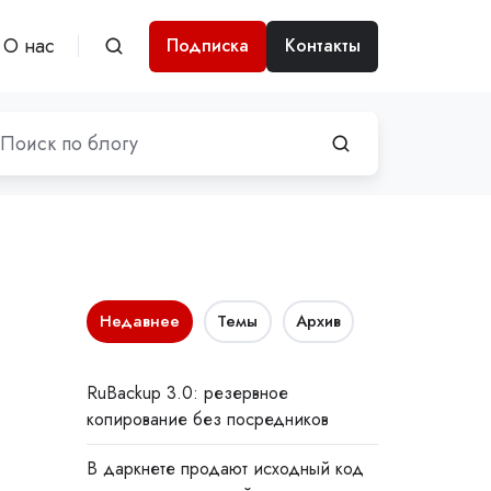
О нас
Подписка
Контакты
Недавнее
Темы
Архив
RuBackup 3.0: резервное
копирование без посредников
В даркнете продают исходный код