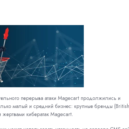
тельного перерыва атаки
Magecart
продолжились и
олько малый и средний бизнес: крупные бренды (Britis
и жертвами кибератак Magecart.