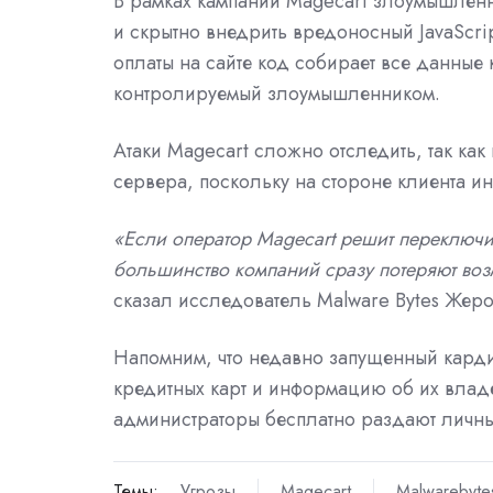
В рамках кампании Magecart злоумышленн
и скрытно внедрить вредоносный
JavaScr
оплаты на сайте код собирает все данные 
контролируемый злоумышленником.
Атаки Magecart сложно отследить, так как
сервера, поскольку на стороне клиента и
«Если оператор Magecart решит переключи
большинство компаний сразу потеряют во
сказал исследователь Malware Bytes Жеро
Напомним, что недавно запущенный карди
кредитных карт и информацию об их владе
администраторы бесплатно раздают личн
Темы:
Угрозы
Magecart
Malwarebyte