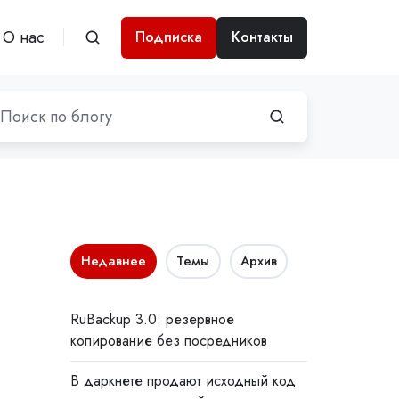
О нас
Подписка
Контакты
Недавнее
Темы
Архив
RuBackup 3.0: резервное
копирование без посредников
В даркнете продают исходный код