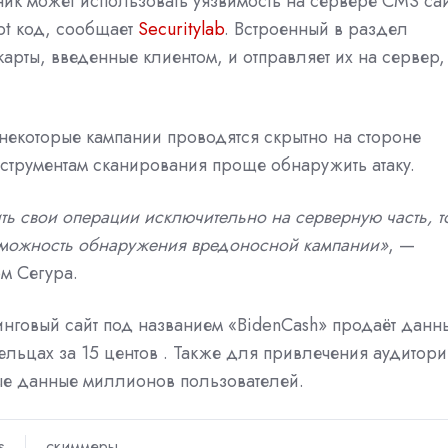
ик может использовать уязвимость на сервере CMS са
ipt код, сообщает
Securitylab
. Встроенный в раздел
карты, введенные клиентом, и отправляет их на сервер,
 некоторые кампании проводятся скрытно на стороне
нструментам сканирования проще обнаружить атаку.
ть свои операции исключительно на серверную часть, т
зможность обнаружения вредоносной кампании»
, —
м Сегура.
нговый сайт под названием «BidenCash»
продаёт данн
льцах за 15 центов
. Также для привлечения аудитори
ые данные миллионов пользователей.
s
скиммеры