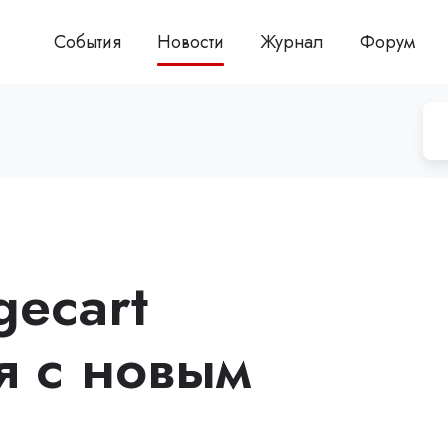
События
Новости
Журнал
Форум
ecart
я с новым